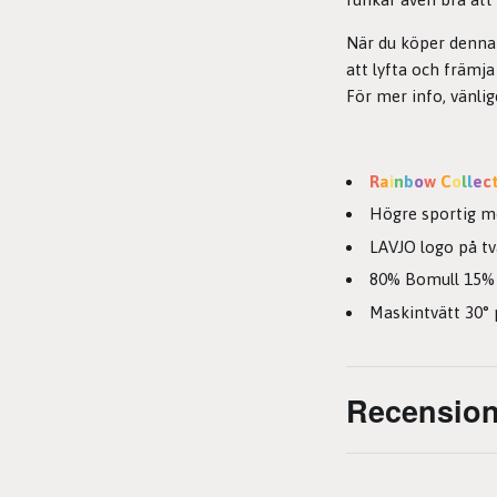
När du köper denna 
att lyfta och främj
För mer info, vänli
R
a
i
n
b
o
w
C
o
l
l
e
c
Högre sportig m
LAVJO logo på tv
80% Bomull 15% 
Maskintvätt 30° 
Recension