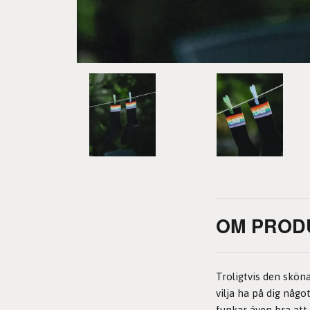
OM PROD
Troligtvis den skön
vilja ha på dig någ
funkar även bra att