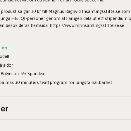
produkt så går 10 kr till Magnus Ragnvid Insamlingsstiftelse so
a unga HBTQI-personer genom att årligen dela ut ett stipendium 
gen besök deras hemsida:
https://www.mrinsamlingsstiftelse.se
t
i
o
n
odell
å sidor
Polyester 5% Spandex
på max 30 minuters tvättprogram för längsta hållbarhet
er