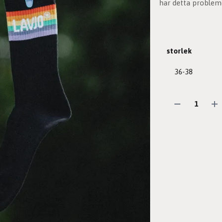
har detta proble
storlek