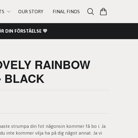
TS
OUR STORY
FINAL FINDS
R DIN FÖRSTÅELSE 💛
OVELY RAINBOW
• BLACK
naste strumpa din fot någonsin kommer få bo i. Ja
 du inte kommer vilja ha på dig något annat. Ja vi