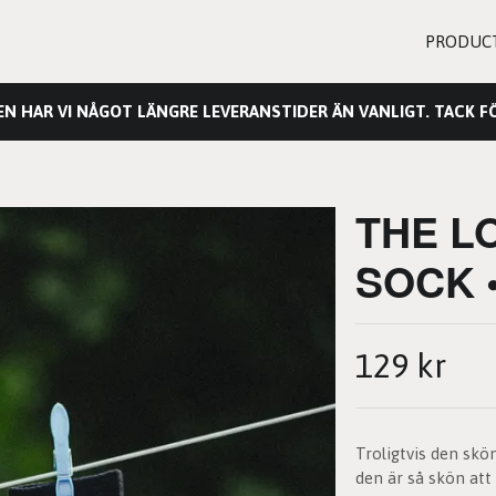
PRODUC
HAR VI NÅGOT LÄNGRE LEVERANSTIDER ÄN VANLIGT. TACK FÖ
THE L
SOCK 
129 kr
Troligtvis den skö
den är så skön att