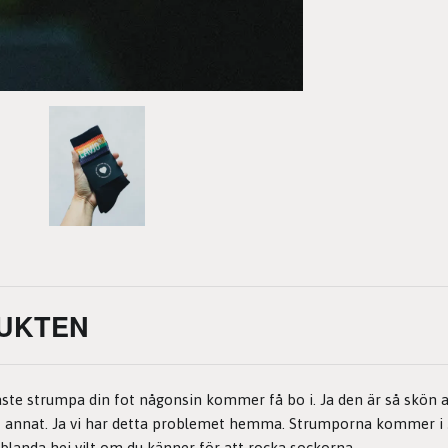
UKTEN
aste strumpa din fot någonsin kommer få bo i. Ja den är så skön
ot annat. Ja vi har detta problemet hemma. Strumporna kommer i 
 blanda hej vilt om du känner för att rocka sockorna.